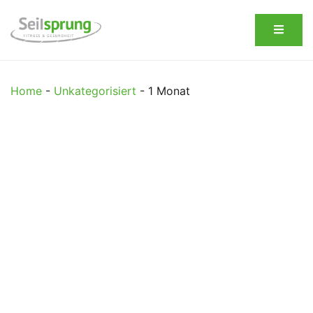
Einfach gute Kurse
Seilsprung Online
Home
-
Unkategorisiert
-
1 Monat